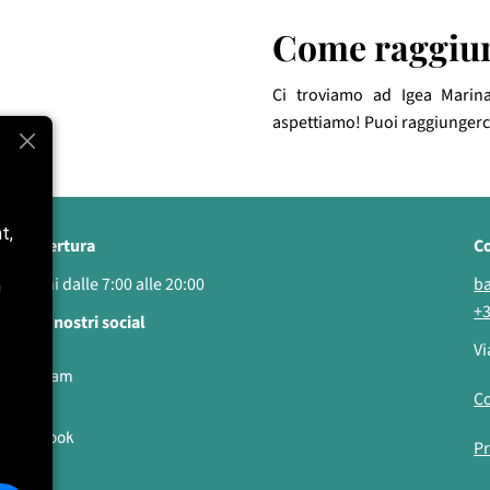
Come raggiu
Ci troviamo ad Igea Marina,
aspettiamo! Puoi raggiungerci 
t,
ri di apertura
Co
i i giorni dalle 7:00 alle 20:00
b
n
+3
ici sui nostri social
Vi
Instagram
Co
Facebook
Pr