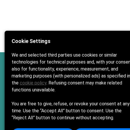
Cookie Settings
We and selected third parties use cookies or similar
technologies for technical purposes and, with your consen
Bagno Gigi 93
Ora
also for functionality, experience, measurement, and
Tutt
marketing purposes (with personalized ads) as specified i
Home
the
cookie policy
. Refusing consent may make related
La 
Segu
Spiaggia
functions unavailable.
Bar & 
Ristorante
You are free to give, refuse, or revoke your consent at any
Eventi
time. Use the “Accept All” button to consent. Use the
Contatti
“Reject All” button to continue without accepting.